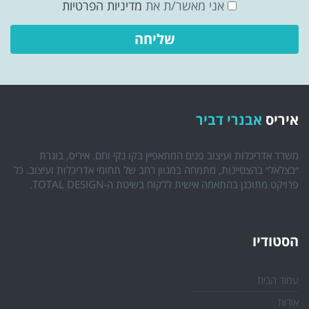
אני מאשר/ת את
מדיניות הפרטיות
איריס
אבנרי דביר
משרד אדריכלות ועיצוב פנים המתאפיין בקו נקי וחם. איריס, בוגרת
״בצלאל״ בהצטיינות, מתמחה במגוון רחב של תחומי אדריכלות ועיצוב. כל
פרויקט מתוכנן בהתאמה אישית ללקוח בשיטת ה-TOTAL DESIGN.
הסטודיו
עמוד הבית
אודות