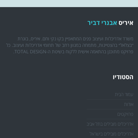
איריס
אבנרי דביר
משרד אדריכלות ועיצוב פנים המתאפיין בקו נקי וחם. איריס, בוגרת
״בצלאל״ בהצטיינות, מתמחה במגוון רחב של תחומי אדריכלות ועיצוב. כל
פרויקט מתוכנן בהתאמה אישית ללקוח בשיטת ה-TOTAL DESIGN.
הסטודיו
עמוד הבית
אודות
פרויקטים
אדריכלים מובילים בתל אביב
אדריכלים מובילים בישראל