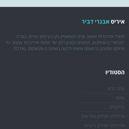
איריס
אבנרי דביר
משרד אדריכלות ועיצוב פנים המתאפיין בקו נקי וחם. איריס, בוגרת
״בצלאל״ בהצטיינות, מתמחה במגוון רחב של תחומי אדריכלות ועיצוב. כל
פרויקט מתוכנן בהתאמה אישית ללקוח בשיטת ה-TOTAL DESIGN.
הסטודיו
עמוד הבית
אודות
פרויקטים
אדריכלים מובילים בתל אביב
אדריכלים מובילים בישראל