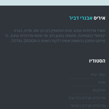
איריס
אבנרי דביר
משרד אדריכלות ועיצוב פנים המתאפיין בקו נקי וחם. איריס, בוגרת
״בצלאל״ בהצטיינות, מתמחה במגוון רחב של תחומי אדריכלות ועיצוב. כל
פרויקט מתוכנן בהתאמה אישית ללקוח בשיטת ה-TOTAL DESIGN.
הסטודיו
עמוד הבית
אודות
פרויקטים
אדריכלים מובילים בתל אביב
אדריכלים מובילים בישראל