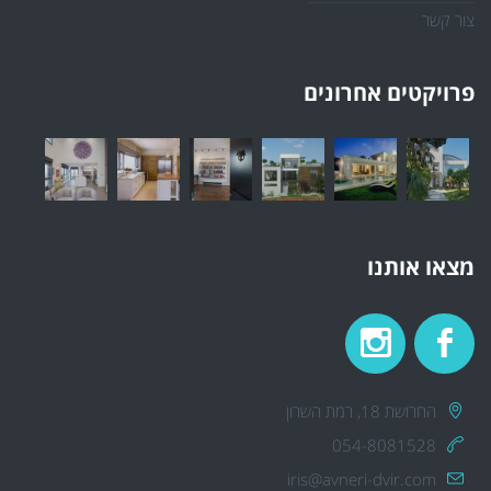
צור קשר
פרויקטים אחרונים
מצאו אותנו
החרושת 18, רמת השרון
054-8081528
iris@avneri-dvir.com