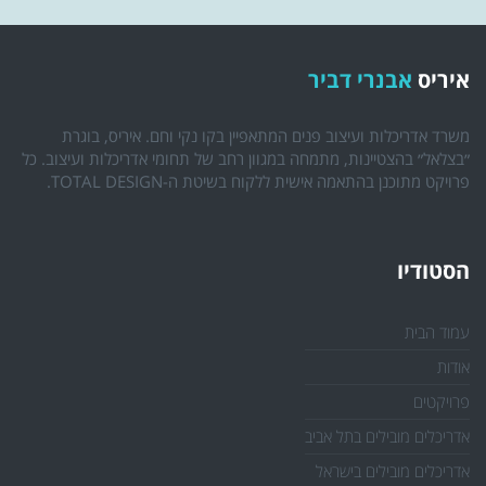
איריס
אבנרי דביר
משרד אדריכלות ועיצוב פנים המתאפיין בקו נקי וחם. איריס, בוגרת
״בצלאל״ בהצטיינות, מתמחה במגוון רחב של תחומי אדריכלות ועיצוב. כל
פרויקט מתוכנן בהתאמה אישית ללקוח בשיטת ה-TOTAL DESIGN.
הסטודיו
עמוד הבית
אודות
פרויקטים
אדריכלים מובילים בתל אביב
אדריכלים מובילים בישראל