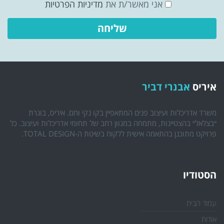
אני מאשר/ת את
מדיניות הפרטיות
איריס
אבנרי דביר
משרד אדריכלות ועיצוב פנים המתאפיין בקו נקי וחם. איריס, בוגרת
״בצלאל״ בהצטיינות, מתמחה במגוון רחב של תחומי אדריכלות ועיצוב. כל
פרויקט מתוכנן בהתאמה אישית ללקוח בשיטת ה-TOTAL DESIGN.
הסטודיו
עמוד הבית
אודות