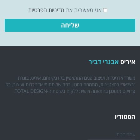
אני מאשר/ת את
מדיניות הפרטיות
איריס
אבנרי דביר
משרד אדריכלות ועיצוב פנים המתאפיין בקו נקי וחם. איריס, בוגרת
״בצלאל״ בהצטיינות, מתמחה במגוון רחב של תחומי אדריכלות ועיצוב. כל
פרויקט מתוכנן בהתאמה אישית ללקוח בשיטת ה-TOTAL DESIGN.
הסטודיו
עמוד הבית