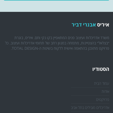
איריס
אבנרי דביר
משרד אדריכלות ועיצוב פנים המתאפיין בקו נקי וחם. איריס, בוגרת
״בצלאל״ בהצטיינות, מתמחה במגוון רחב של תחומי אדריכלות ועיצוב. כל
פרויקט מתוכנן בהתאמה אישית ללקוח בשיטת ה-TOTAL DESIGN.
הסטודיו
עמוד הבית
אודות
פרויקטים
אדריכלים מובילים בתל אביב