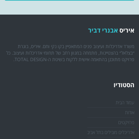
איריס
אבנרי דביר
משרד אדריכלות ועיצוב פנים המתאפיין בקו נקי וחם. איריס, בוגרת
״בצלאל״ בהצטיינות, מתמחה במגוון רחב של תחומי אדריכלות ועיצוב. כל
פרויקט מתוכנן בהתאמה אישית ללקוח בשיטת ה-TOTAL DESIGN.
הסטודיו
עמוד הבית
אודות
פרויקטים
אדריכלים מובילים בתל אביב