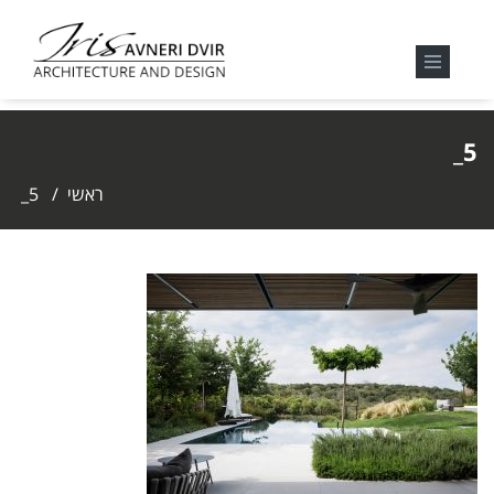
5_
ראשי
/
5_