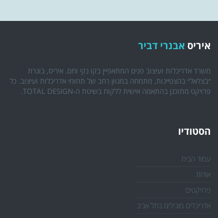
איריס
אבנרי דביר
משרד אדריכלות ועיצוב פנים המתאפיין בקו נקי וחם. איריס, בוגרת
״בצלאל״ בהצטיינות, מתמחה במגוון רחב של תחומי אדריכלות ועיצוב. כל
פרויקט מתוכנן בהתאמה אישית ללקוח בשיטת ה-TOTAL DESIGN.
הסטודיו
עמוד הבית
אודות
פרויקטים
אדריכלים מובילים בתל אביב