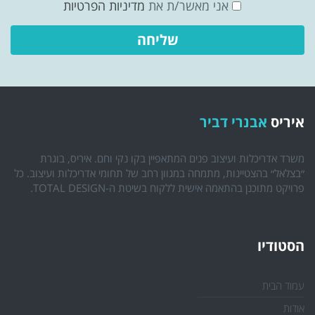
אני מאשר/ת את
מדיניות הפרטיות
איריס
אבנרי דביר
משרד אדריכלות ועיצוב פנים המתאפיין בקו נקי וחם. איריס, בוגרת
״בצלאל״ בהצטיינות, מתמחה במגוון רחב של תחומי אדריכלות ועיצוב. כל
פרויקט מתוכנן בהתאמה אישית ללקוח בשיטת ה-TOTAL DESIGN.
הסטודיו
עמוד הבית
אודות