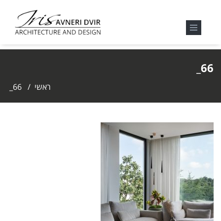
66_
ראשי
/
66_