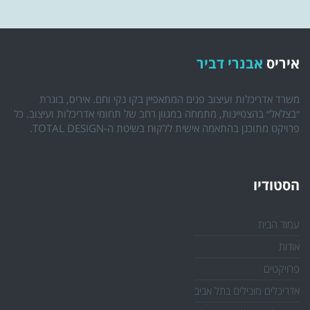
איריס
אבנרי דביר
משרד אדריכלות ועיצוב פנים המתאפיין בקו נקי וחם. איריס, בוגרת
״בצלאל״ בהצטיינות, מתמחה במגוון רחב של תחומי אדריכלות ועיצוב. כל
פרויקט מתוכנן בהתאמה אישית ללקוח בשיטת ה-TOTAL DESIGN.
הסטודיו
עמוד הבית
אודות
פרויקטים
אדריכלים מובילים בתל אביב