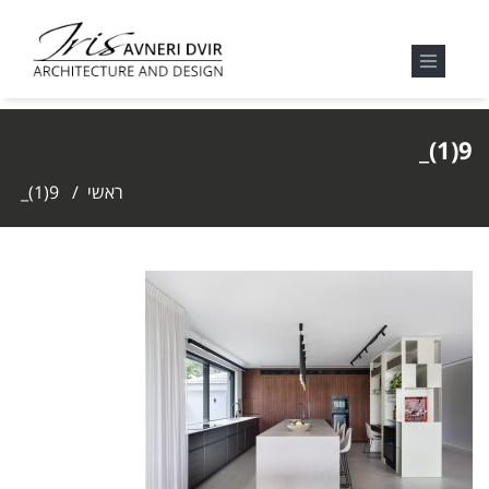
9(1)_
ראשי
/
9(1)_