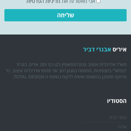
אני מאשר/ת את
מדיניות הפרטיות
איריס
אבנרי דביר
משרד אדריכלות ועיצוב פנים המתאפיין בקו נקי וחם. איריס, בוגרת
״בצלאל״ בהצטיינות, מתמחה במגוון רחב של תחומי אדריכלות ועיצוב. כל
פרויקט מתוכנן בהתאמה אישית ללקוח בשיטת ה-TOTAL DESIGN.
הסטודיו
עמוד הבית
אודות