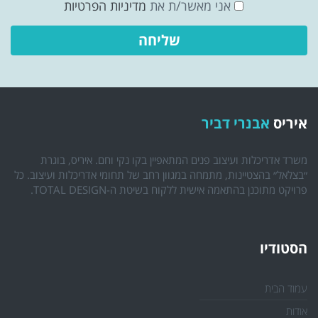
אני מאשר/ת את
מדיניות הפרטיות
איריס
אבנרי דביר
משרד אדריכלות ועיצוב פנים המתאפיין בקו נקי וחם. איריס, בוגרת
״בצלאל״ בהצטיינות, מתמחה במגוון רחב של תחומי אדריכלות ועיצוב. כל
פרויקט מתוכנן בהתאמה אישית ללקוח בשיטת ה-TOTAL DESIGN.
הסטודיו
עמוד הבית
אודות