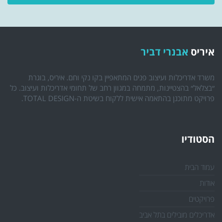
איריס
אבנרי דביר
משרד אדריכלות ועיצוב פנים המתאפיין בקו נקי וחם. איריס, בוגרת
״בצלאל״ בהצטיינות, מתמחה במגוון רחב של תחומי אדריכלות ועיצוב. כל
פרויקט מתוכנן בהתאמה אישית ללקוח בשיטת ה-TOTAL DESIGN.
הסטודיו
עמוד הבית
אודות
פרויקטים
אדריכלים מובילים בתל אביב