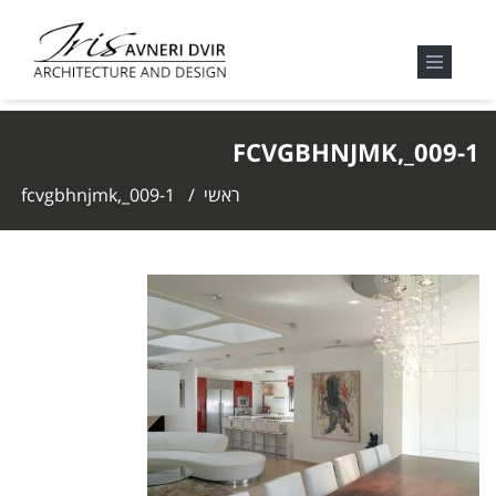
FCVGBHNJMK,_009-1
ראשי
/
fcvgbhnjmk,_009-1