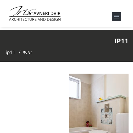
IP11
ראשי
/
ip11