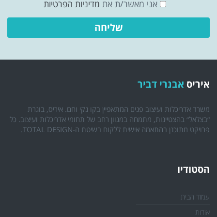
אני מאשר/ת את
מדיניות הפרטיות
איריס
אבנרי דביר
משרד אדריכלות ועיצוב פנים המתאפיין בקו נקי וחם. איריס, בוגרת
״בצלאל״ בהצטיינות, מתמחה במגוון רחב של תחומי אדריכלות ועיצוב. כל
פרויקט מתוכנן בהתאמה אישית ללקוח בשיטת ה-TOTAL DESIGN.
הסטודיו
עמוד הבית
אודות