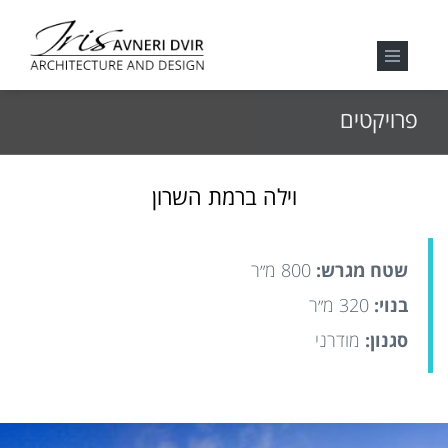
פרויקטים
וילה ברמת השרון
שטח מגרש:
800 מ״ר
בנוי:
320 מ״ר
סגנון:
מודרני