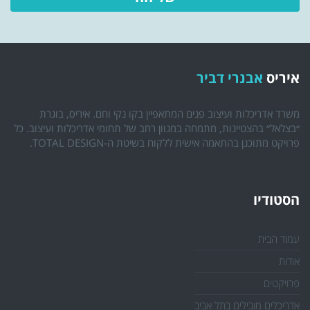
איריס
אבנרי דביר
משרד אדריכלות ועיצוב פנים המתאפיין בקו נקי וחם. איריס, בוגרת
״בצלאל״ בהצטיינות, מתמחה במגוון רחב של תחומי אדריכלות ועיצוב. כל
פרויקט מתוכנן בהתאמה אישית ללקוח בשיטת ה-TOTAL DESIGN.
הסטודיו
עמוד הבית
אודות
פרויקטים
אדריכלים מובילים בתל אביב