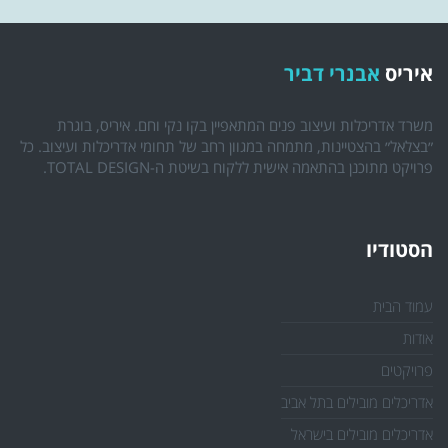
איריס
אבנרי דביר
משרד אדריכלות ועיצוב פנים המתאפיין בקו נקי וחם. איריס, בוגרת
״בצלאל״ בהצטיינות, מתמחה במגוון רחב של תחומי אדריכלות ועיצוב. כל
פרויקט מתוכנן בהתאמה אישית ללקוח בשיטת ה-TOTAL DESIGN.
הסטודיו
עמוד הבית
אודות
פרויקטים
אדריכלים מובילים בתל אביב
אדריכלים מובילים בישראל