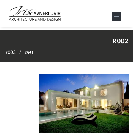
R002
ראשי
/
r002