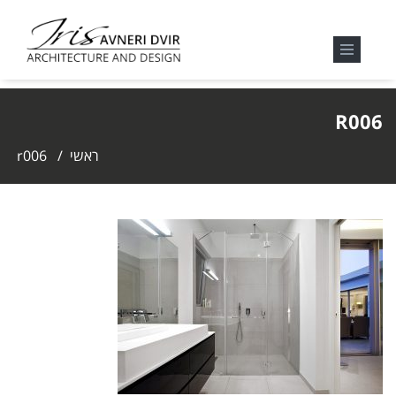
R006
ראשי
/
r006