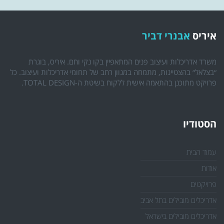
איריס
אבנרי דביר
משרד אדריכלות ועיצוב פנים המתאפיין בקו נקי וחם. איריס, בוגרת
״בצלאל״ בהצטיינות, מתמחה במגוון רחב של תחומי אדריכלות ועיצוב. כל
פרויקט מתוכנן בהתאמה אישית ללקוח בשיטת ה-TOTAL DESIGN.
הסטודיו
עמוד הבית
אודות
פרויקטים
אדריכלים מובילים בתל אביב
אדריכלים מובילים בישראל