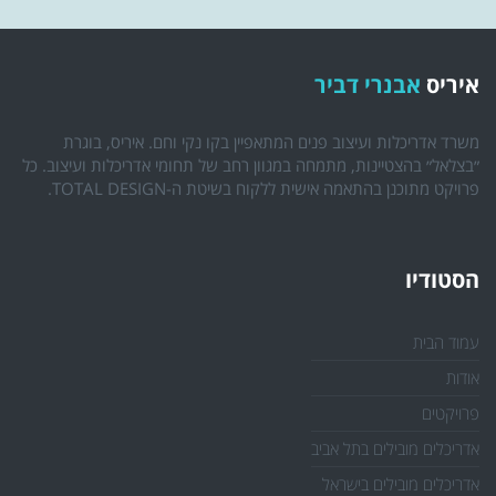
איריס
אבנרי דביר
משרד אדריכלות ועיצוב פנים המתאפיין בקו נקי וחם. איריס, בוגרת
״בצלאל״ בהצטיינות, מתמחה במגוון רחב של תחומי אדריכלות ועיצוב. כל
פרויקט מתוכנן בהתאמה אישית ללקוח בשיטת ה-TOTAL DESIGN.
הסטודיו
עמוד הבית
אודות
פרויקטים
אדריכלים מובילים בתל אביב
אדריכלים מובילים בישראל