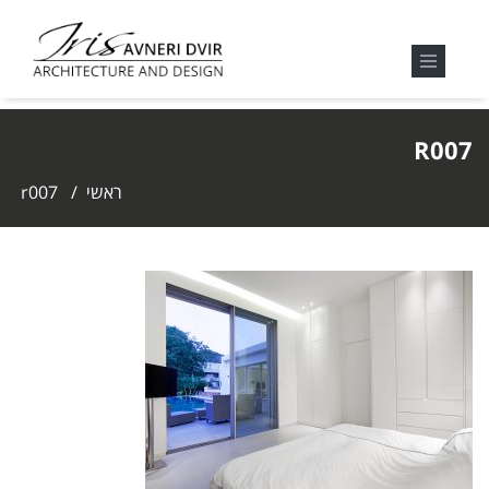
R007
ראשי
/
r007