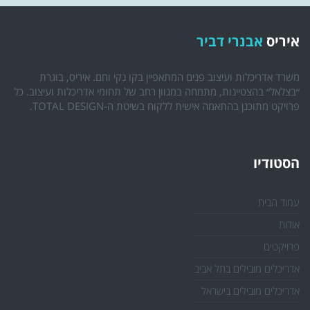
איריס
אבנרי דביר
משרד אדריכלות ועיצוב פנים המתאפיין בקו נקי וחם. איריס, בוגרת
״בצלאל״ בהצטיינות, מתמחה במגוון רחב של תחומי אדריכלות ועיצוב. כל
פרויקט מתוכנן בהתאמה אישית ללקוח בשיטת ה-TOTAL DESIGN.
הסטודיו
עמוד הבית
אודות
פרויקטים
אדריכלים מובילים בתל אביב
אדריכלים מובילים בישראל