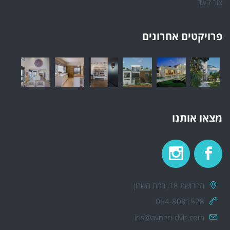
צור קשר
פרויקטים אחרונים
מצאו אותנו
החרושת 18, רמת השרון
054-8081528
iris@avneri-dvir.com