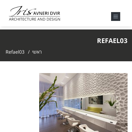
REFAEL03
ראשי
/
Refael03