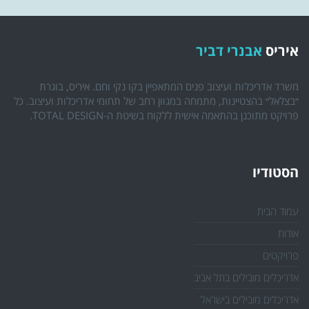
איריס
אבנרי דביר
משרד אדריכלות ועיצוב פנים המתאפיין בקו נקי וחם. איריס, בוגרת
״בצלאל״ בהצטיינות, מתמחה במגוון רחב של תחומי אדריכלות ועיצוב. כל
פרויקט מתוכנן בהתאמה אישית ללקוח בשיטת ה-TOTAL DESIGN.
הסטודיו
עמוד הבית
אודות
פרויקטים
אדריכלים מובילים בתל אביב
אדריכלים מובילים בישראל