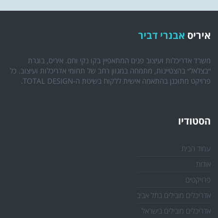
איריס
אבנרי דביר
משרד אדריכלות ועיצוב פנים המתאפיין בקו נקי וחם. איריס, בוגרת
״בצלאל״ בהצטיינות, מתמחה במגוון רחב של תחומי אדריכלות ועיצוב. כל
פרויקט מתוכנן בהתאמה אישית ללקוח בשיטת ה-TOTAL DESIGN.
הסטודיו
עמוד הבית
אודות
פרויקטים
אדריכלים מובילים בתל אביב
אדריכלים מובילים בישראל