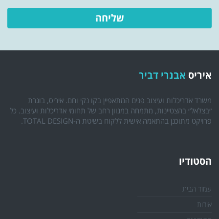
איריס
אבנרי דביר
משרד אדריכלות ועיצוב פנים המתאפיין בקו נקי וחם. איריס, בוגרת
״בצלאל״ בהצטיינות, מתמחה במגוון רחב של תחומי אדריכלות ועיצוב. כל
פרויקט מתוכנן בהתאמה אישית ללקוח בשיטת ה-TOTAL DESIGN.
הסטודיו
עמוד הבית
אודות