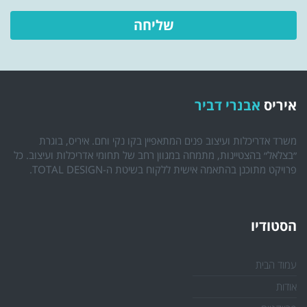
איריס
אבנרי דביר
משרד אדריכלות ועיצוב פנים המתאפיין בקו נקי וחם. איריס, בוגרת
״בצלאל״ בהצטיינות, מתמחה במגוון רחב של תחומי אדריכלות ועיצוב. כל
פרויקט מתוכנן בהתאמה אישית ללקוח בשיטת ה-TOTAL DESIGN.
הסטודיו
עמוד הבית
אודות