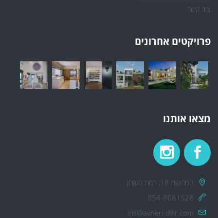
צור קשר
פרויקטים אחרונים
מצאו אותנו
החרושת 18, רמת השרון
054-8081528
iris@avneri-dvir.com