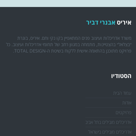
איריס
אבנרי דביר
משרד אדריכלות ועיצוב פנים המתאפיין בקו נקי וחם. איריס, בוגרת
״בצלאל״ בהצטיינות, מתמחה במגוון רחב של תחומי אדריכלות ועיצוב. כל
פרויקט מתוכנן בהתאמה אישית ללקוח בשיטת ה-TOTAL DESIGN.
הסטודיו
עמוד הבית
אודות
פרויקטים
אדריכלים מובילים בתל אביב
אדריכלים מובילים בישראל