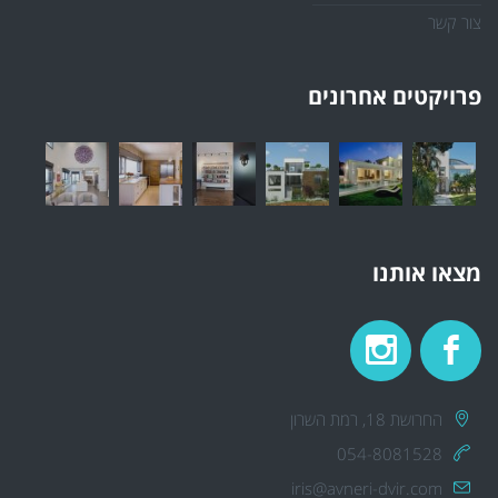
צור קשר
פרויקטים אחרונים
מצאו אותנו
החרושת 18, רמת השרון
054-8081528
iris@avneri-dvir.com