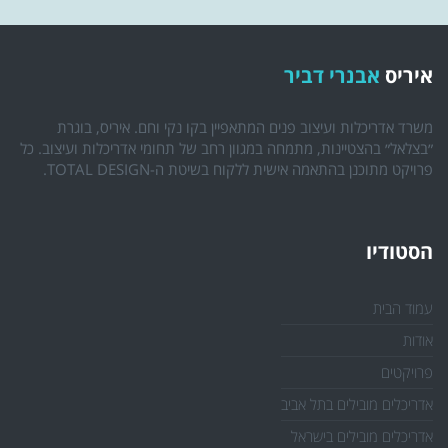
איריס
אבנרי דביר
משרד אדריכלות ועיצוב פנים המתאפיין בקו נקי וחם. איריס, בוגרת
״בצלאל״ בהצטיינות, מתמחה במגוון רחב של תחומי אדריכלות ועיצוב. כל
פרויקט מתוכנן בהתאמה אישית ללקוח בשיטת ה-TOTAL DESIGN.
הסטודיו
עמוד הבית
אודות
פרויקטים
אדריכלים מובילים בתל אביב
אדריכלים מובילים בישראל