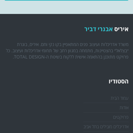
איריס
אבנרי דביר
משרד אדריכלות ועיצוב פנים המתאפיין בקו נקי וחם. איריס, בוגרת
״בצלאל״ בהצטיינות, מתמחה במגוון רחב של תחומי אדריכלות ועיצוב. כל
פרויקט מתוכנן בהתאמה אישית ללקוח בשיטת ה-TOTAL DESIGN.
הסטודיו
עמוד הבית
אודות
פרויקטים
אדריכלים מובילים בתל אביב