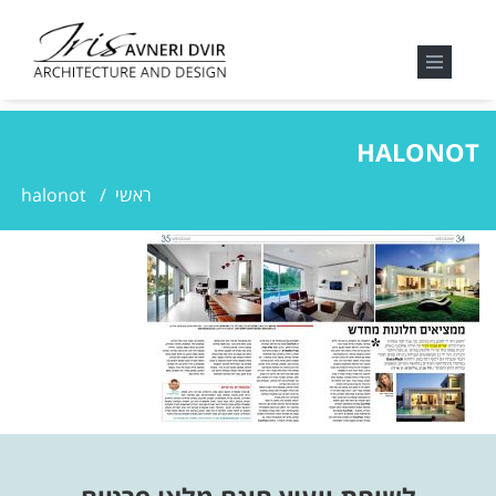
HALONOT
ראשי
/
halonot