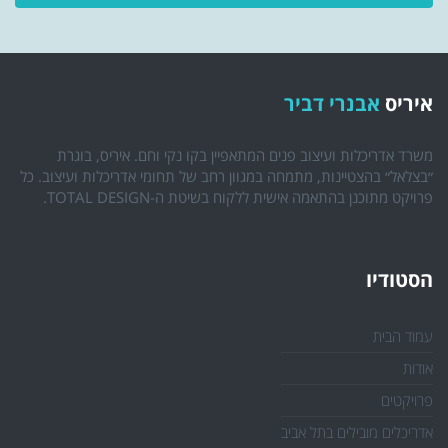
איריס
אבנרי דביר
משרד אדריכלות ועיצוב פנים המתאפיין בקו נקי וחם. איריס, בוגרת
״בצלאל״ בהצטיינות, מתמחה במגוון רחב של תחומי אדריכלות ועיצוב. כל
פרויקט מתוכנן בהתאמה אישית ללקוח בשיטת ה-TOTAL DESIGN.
הסטודיו
עמוד הבית
אודות
פרויקטים
אדריכלים מובילים בתל אביב