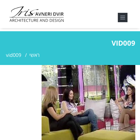
VID009
ראשי
/
vid009