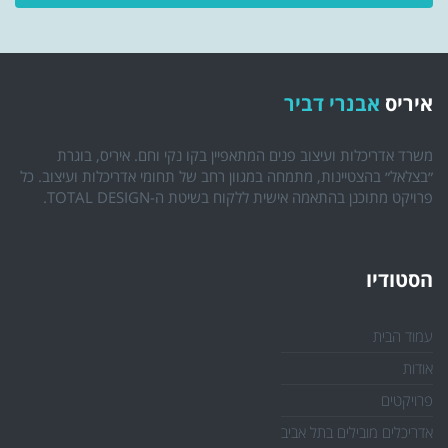
איריס
אבנרי דביר
משרד אדריכלות ועיצוב פנים המתאפיין בקו נקי וחם. איריס, בוגרת
״בצלאל״ בהצטיינות, מתמחה במגוון רחב של תחומי אדריכלות ועיצוב. כל
פרויקט מתוכנן בהתאמה אישית ללקוח בשיטת ה-TOTAL DESIGN.
הסטודיו
עמוד הבית
אודות
פרויקטים
אדריכלים מובילים בתל אביב