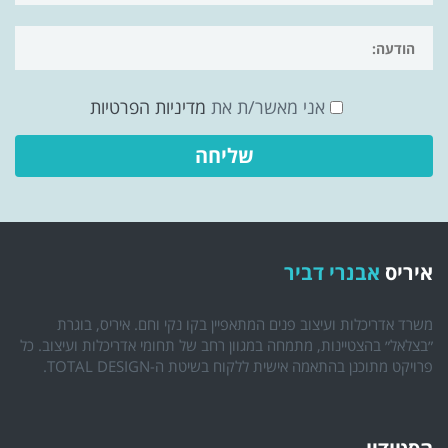
אני מאשר/ת את
מדיניות הפרטיות
איריס
אבנרי דביר
משרד אדריכלות ועיצוב פנים המתאפיין בקו נקי וחם. איריס, בוגרת
״בצלאל״ בהצטיינות, מתמחה במגוון רחב של תחומי אדריכלות ועיצוב. כל
פרויקט מתוכנן בהתאמה אישית ללקוח בשיטת ה-TOTAL DESIGN.